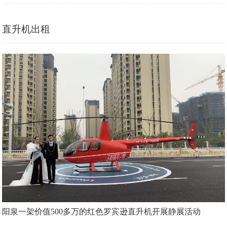
旅游新标杆！
2025-09-12
直升机出租
MORE+
阳泉一架价值500多万的红色罗宾逊直升机开展静展活动