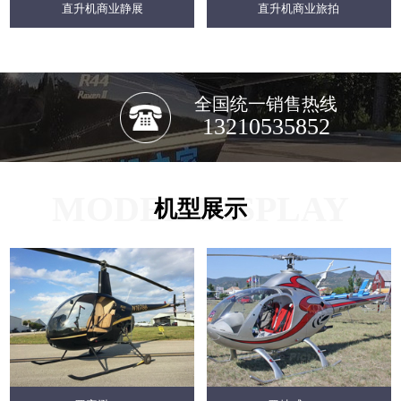
直升机商业静展
直升机商业旅拍
全国统一销售热线
13210535852
MODEL DISPLAY
机型展示