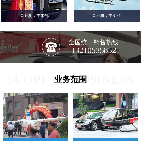
直升机空中婚礼
直升机空中测绘
全国统一销售热线
13210535852
SCOPE OF BUSINESS
业务范围