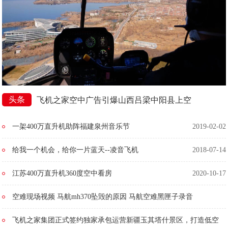
头条
飞机之家空中广告引爆山西吕梁中阳县上空
一架400万直升机助阵福建泉州音乐节
2019-02-02
给我一个机会，给你一片蓝天--凌音飞机
2018-07-14
江苏400万直升机360度空中看房
2020-10-17
空难现场视频 马航mh370坠毁的原因 马航空难黑匣子录音
2016-03-10
飞机之家集团正式签约独家承包运营新疆玉其塔什景区，打造低空