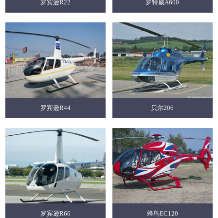
罗宾逊R22
罗特威A600
罗宾逊R44
贝尔206
罗宾逊R66
蜂鸟EC120