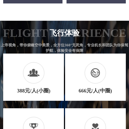
FLIGHT EXPERIENCE
飞行体验
上帝视角，带你俯瞰空中美景，全方位360°无死角，专业机长和团队为你保驾
护航，体验安全有保障
388元/人(小圈)
666元/人(中圈)