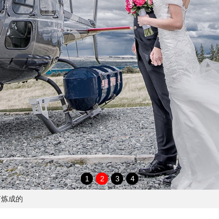
1
2
3
4
何炼成的