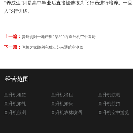
“养成生”则是高中毕业后直接被选拔为飞行员进行培养。一
入飞行训练。
上一篇：
贵州贵阳一地产租2架800万直升机空中看房
下一篇：
飞机之家顺利完成江苏南通航空测绘
经营范围
直升机租赁
直升机出租
直升机航测
直升机婚礼
直升机婚庆
直升机航拍
直升机航测
直升机农林喷洒
直升机空中游览