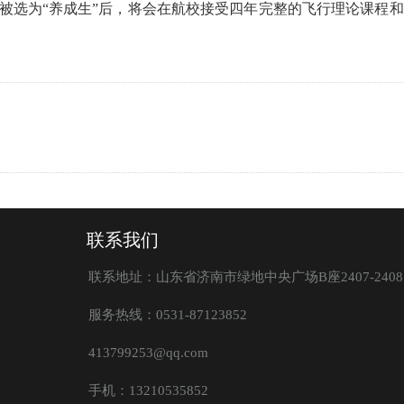
旦被选为“养成生”后，将会在航校接受四年完整的飞行理论课程
联系我们
联系地址：山东省济南市绿地中央广场B座2407-2408
服务热线：0531-87123852
413799253@qq.com
手机：13210535852