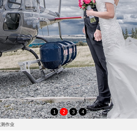
1
2
3
4
航测作业