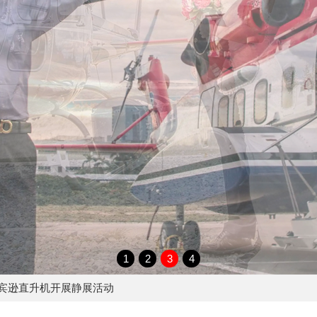
1
2
3
4
罗宾逊直升机开展静展活动