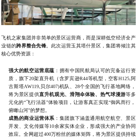
飞机之家集团并非简单的景区运营商，而是深耕低空经济全产
业链的
跨界整合先锋
。此次运营玉其塔什景区，集团将倾注其
核心优势资源：
强大的航空运营底蕴
：拥有中国民航局认可的完备运行资
质，旗下20架直升机（含罗宾逊R44等机型，空客H125,阿
古斯塔AW119,贝尔407)机队、28个全国的飞行基地网络，
将为景区提供
直升机观光、滑翔伞体验、热气球漫游
等多
元化的“飞行法器”体验项目，让游客真正实现“御风而行，
俯瞰山河”的梦想。
成熟的商业运营体系
：集团旗下涵盖通用航空航空、景区
开发、文化传媒等10余家实体企业，形成强大的产业协同
效应。全网超过400万粉丝的媒体矩阵，将为景区提供持续