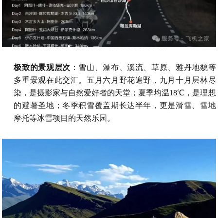
极致的景观层次
：雪山、瀑布、溪流、草原、雅丹地貌等
多重景观在此交汇。五月六月野花遍野，九月十月层林尽
染，是摄影家与自然爱好者的天堂；夏季均温18℃，是理想
的避暑圣地；冬季积雪覆盖期长达半年，更是滑雪、雪地
摩托等冰雪项目的天然乐园。