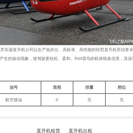
，罗宾逊直升机公司以生产低价位、高标准、高性能的轻型直升机而信誉卓著
产生的振动现象，使驾驶更轻松、柔和。R44雷鸟的机体线条优美，其设
油号
里程
排量
档位
航空煤油
0
无
无
直升机租赁
直升机出租