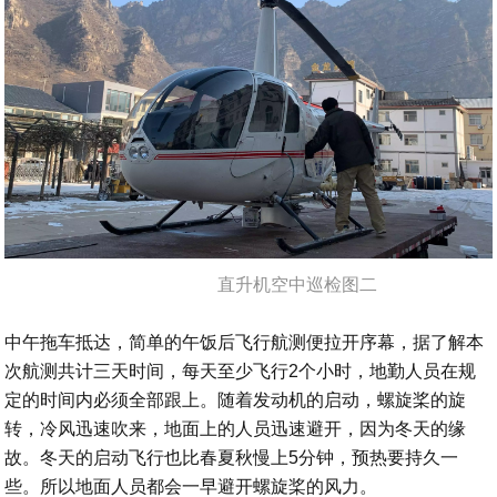
直升机空中巡检图二
中午拖车抵达，简单的午饭后飞行航测便拉开序幕，据了解本
次航测共计三天时间，每天至少飞行2个小时，地勤人员在规
定的时间内必须全部跟上。随着发动机的启动，螺旋桨的旋
转，冷风迅速吹来，地面上的人员迅速避开，因为冬天的缘
故。冬天的启动飞行也比春夏秋慢上5分钟，预热要持久一
些。所以地面人员都会一早避开螺旋桨的风力。